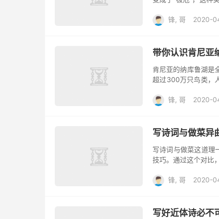
群结队飞行的，在上
锋, 哥
2020-0
花...
带你认识肯尼亚
肯尼亚的纳库鲁湖是
超过300万只鸟类
到每平方公里10万只
锋, 哥
2020-0
大裂...
写诗词与做菜异
写诗词与做菜这道理
技巧。通过这个对比，
客感觉的，是食物整
锋, 哥
2020-0
次，这样...
写好近体诗必不