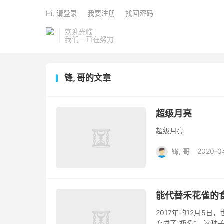
Hi, 请登录
我要注册
找回密码
欢迎光临
我们一直在努力
锋, 哥的文章
超级月亮
超级月亮
锋, 哥
2020-0
能代替禾花雀的
2017年的12月5
变成了“极危”，这种