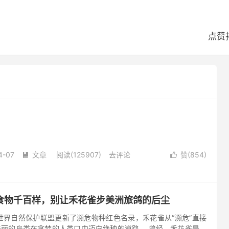
点赞
4-07
文章
阅读(125907)
去评论
赞(
854
)


食物千百样，别让禾花雀步美洲旅鸽的后尘
日，世界自然保护联盟更新了濒危物种红色名录，禾花雀从“濒危”直接
美丽的鸟类在贪婪的人类口中迈向绝种的道路。 曾经，禾花雀是成