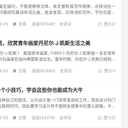
毫无疑问，不管是哪种文体，肯定都有其写作规律，近体诗也一
仔细研究唐诗宋词元曲，就会发现，近体诗的写作，不仅仅是平
严格的要求，就是在语言的运用上也大有技巧可言。但是我们再进
4-05
文章
阅读(97046)
去评论
赞(
52
)


，欣赏青年画家丹尼尔·J·凯斯生活之美
 丹尼尔·J·凯斯 ） 美国青年画家, (1985-) 丹尼尔·J·凯斯是一名非常年
5后画家在加州弗雷斯诺出生。童年时期，丹尼尔·J·凯斯已经知道
而且能够很快领悟到画画的精...
4-05
文章
阅读(93443)
去评论
赞(
51
)


的5个小技巧，学会这些你也能成为大牛
各种自己的想法，认为设计是一门非常复杂的工作，而且设计的门
互联网时代，因此要学习设计并不是网友想象中的那么困难。今天
分享一些关于UI设计的技巧 1、要明白二八法则 二八法则，这是一
4-05
文章
阅读(93376)
去评论
赞(
52
)

