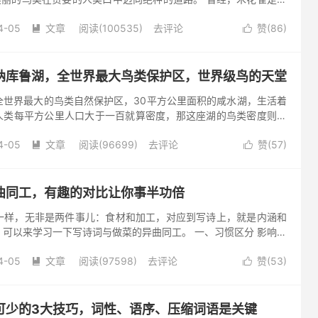
个世纪九十年代依旧有很多野生禾花雀，如今已经难觅踪影，禾
4-05
文章
阅读(100535)
去评论
赞(
86
)


纳库鲁湖，全世界最大鸟类保护区，世界级鸟的天堂
全世界最大的鸟类自然保护区，30平方公里面积的咸水湖，生活着
，人类每平方公里人口大于一百就算密度，那这座湖的鸟类密度则达
的密集程度，这里有保护鸟类的最好自然资源。 纳库鲁湖位于东非
4-05
文章
阅读(96699)
去评论
赞(
57
)


曲同工，有趣的对比让你事半功倍
一样，无非是两件事儿：食材和加工，对应到写诗上，就是内涵和
可以来学习一下写诗词与做菜的异曲同工。 一、习惯区分 影响食
体。影响读者感觉的，也是作品整体。如果只停留在感性欣赏的层
4-05
文章
阅读(97598)
去评论
赞(
53
)


可少的3大技巧，词性、语序、压缩词语是关键