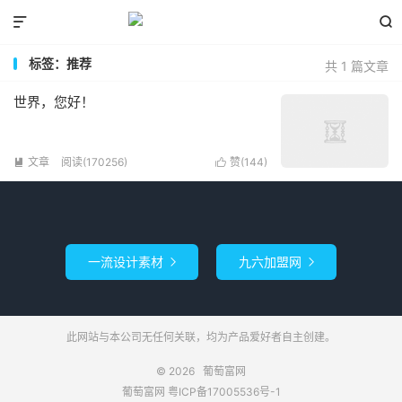


标签：推荐
共 1 篇文章
世界，您好！
文章
阅读(170256)
赞(
144
)


一流设计素材
九六加盟网


此网站与本公司无任何关联，均为产品爱好者自主创建。
© 2026
葡萄富网
葡萄富网
粤ICP备17005536号-1